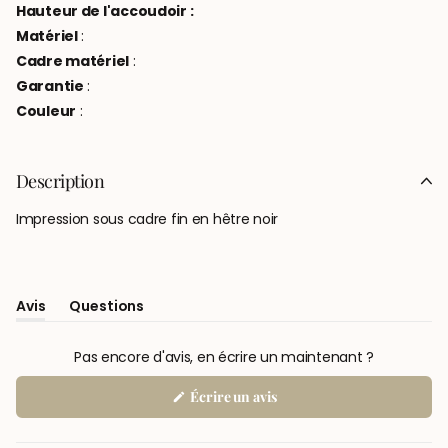
Hauteur de l'accoudoir :
Matériel
:
Cadre matériel
:
Garantie
:
Couleur
:
Description
Impression sous cadre fin en hêtre noir
Avis
Questions
(onglet
(onglet
Élargi)
Réduit)
Pas encore d'avis, en écrire un maintenant ?
(S'ouvre
Écrire un avis
dans
une
nouvelle