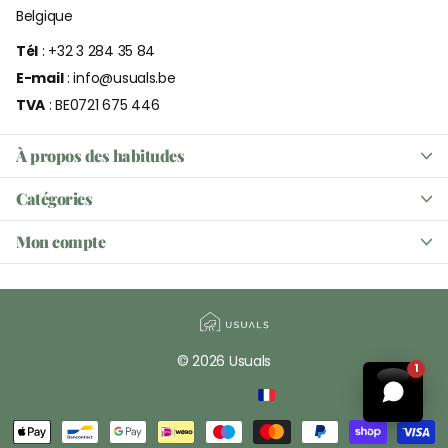
Belgique
Tél
: +32 3 284 35 84
E-mail
: info@usuals.be
TVA
: BE0721 675 446
À propos des habitudes
Catégories
Mon compte
©
2026
Usuals
1
BE (EUR €)