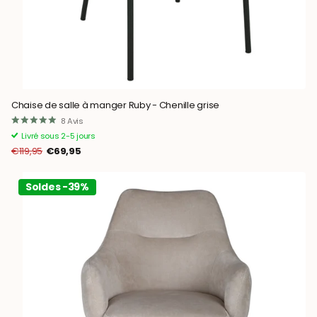
Chaise de salle à manger Ruby - Chenille grise
8
Avis
Livré sous 2-5 jours
€119,95
€69,95
Soldes -39%