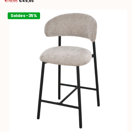
€79,95
€49,95
Soldes -35%