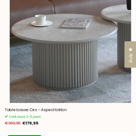
Cl
Avis
Table basse Ciro - Aspect béton
Livré sous 2-5 jours
€399,95
€179,95