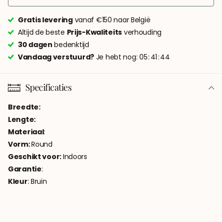
Gratis levering
vanaf €150 naar België
Altijd de beste
Prijs-Kwaliteits
verhouding
30 dagen
bedenktijd
Vandaag verstuurd?
Je hebt nog:
0
5
4
1
4
4
Specificaties
Breedte:
Lengte:
Materiaal
:
Vorm:
Round
Geschikt voor:
Indoors
Garantie
:
Kleur
: Bruin