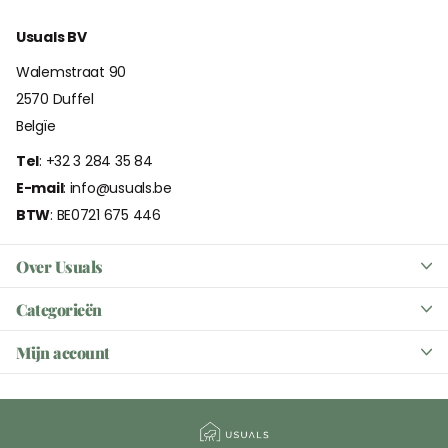
Usuals BV
Walemstraat 90
2570 Duffel
Belgïe
Tel
: +32 3 284 35 84
E-mail
: info@usuals.be
BTW
: BE0721 675 446
Over Usuals
Categorieën
Mijn account