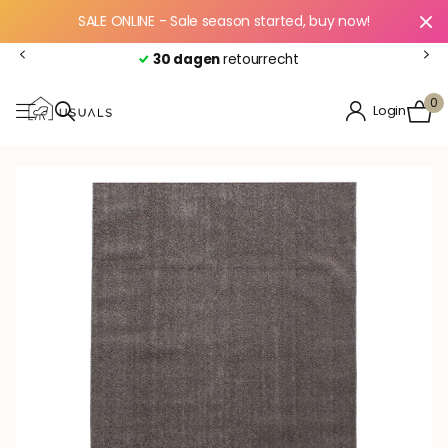
SALE ONLINE - Sale season started, buy now!
30 dagen
retourrecht
0
Login