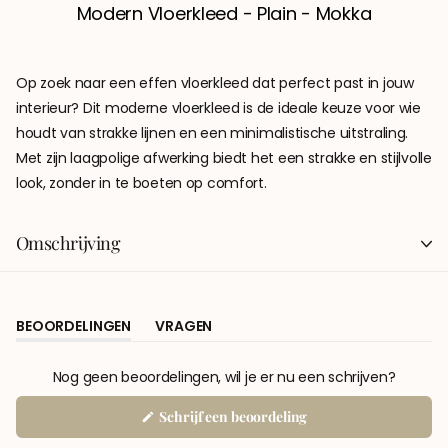
Modern Vloerkleed - Plain - Mokka
Op zoek naar een effen vloerkleed dat perfect past in jouw
interieur? Dit moderne vloerkleed is de ideale keuze voor wie
houdt van strakke lijnen en een minimalistische uitstraling.
Met zijn laagpolige afwerking biedt het een strakke en stijlvolle
look, zonder in te boeten op comfort.
Omschrijving
BEOORDELINGEN
VRAGEN
(TABBLAD
(TABBLAD
UITGEKLAPT)
INGEKLAPT)
Nog geen beoordelingen, wil je er nu een schrijven?
(Opent
Schrijf een beoordeling
in
een