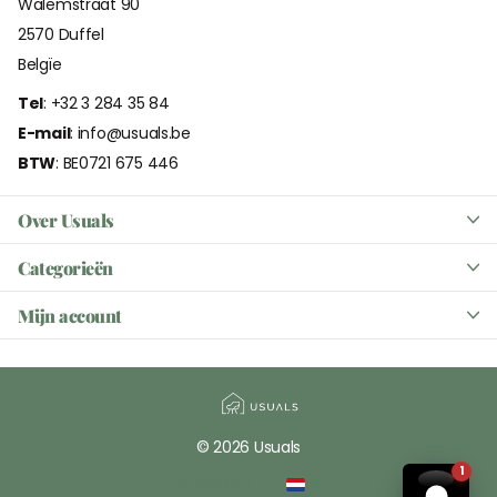
Walemstraat 90
2570 Duffel
Belgïe
Tel
: +32 3 284 35 84
E-mail
: info@usuals.be
BTW
: BE0721 675 446
Over Usuals
Categorieën
Mijn account
©
2026
Usuals
1
BE (EUR €)