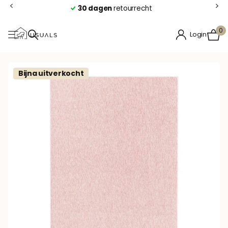
Uitstekende
prijs-kwaliteitverhouding
0
Login
Bijna uitverkocht