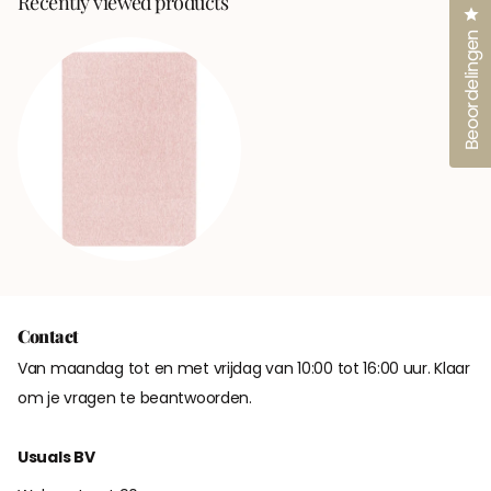
Recently viewed products
Kl
Beoordelingen
Contact
Van maandag tot en met vrijdag van 10:00 tot 16:00 uur. Klaar
om je vragen te beantwoorden.
Usuals BV