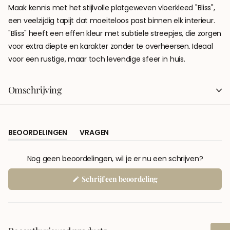
Maak kennis met het stijlvolle platgeweven vloerkleed "Bliss",
een veelzijdig tapijt dat moeiteloos past binnen elk interieur.
"Bliss" heeft een effen kleur met subtiele streepjes, die zorgen
voor extra diepte en karakter zonder te overheersen. Ideaal
voor een rustige, maar toch levendige sfeer in huis.
Omschrijving
BEOORDELINGEN
VRAGEN
(TABBLAD
(TABBLAD
UITGEKLAPT)
INGEKLAPT)
Nog geen beoordelingen, wil je er nu een schrijven?
(Opent
Schrijf een beoordeling
in
een
nieuw
venster)