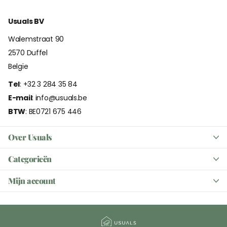
Usuals BV
Walemstraat 90
2570 Duffel
Belgïe
Tel
: +32 3 284 35 84
E-mail
: info@usuals.be
BTW
: BE0721 675 446
Over Usuals
Categorieën
Mijn account