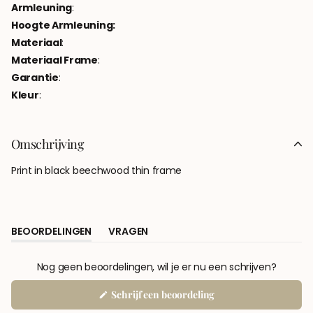
Armleuning
:
Hoogte Armleuning:
Materiaal
:
Materiaal Frame
:
Garantie
:
Kleur
:
Omschrijving
Print in black beechwood thin frame
BEOORDELINGEN
VRAGEN
(TABBLAD
(TABBLAD
UITGEKLAPT)
INGEKLAPT)
Nog geen beoordelingen, wil je er nu een schrijven?
(Opent
Schrijf een beoordeling
in