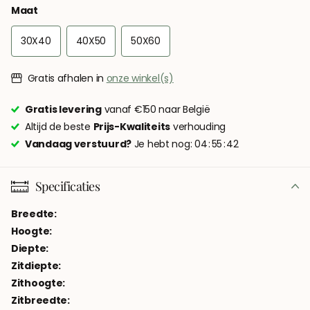
Maat
30X40
40X50
50X60
Gratis afhalen in
onze winkel(s)
Gratis levering
vanaf €150 naar België
Altijd de beste
Prijs-Kwaliteits
verhouding
Vandaag verstuurd?
Je hebt nog:
0
4
5
5
4
2
Specificaties
Breedte:
Hoogte:
Diepte:
Zitdiepte:
Zithoogte:
Zitbreedte: