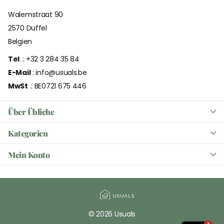
Walemstraat 90
2570 Duffel
Belgien
Tel
.: +32 3 284 35 84
E-Mail
: info@usuals.be
MwSt
.: BE0721 675 446
Über Übliche
Kategorien
Mein Konto
©
2026
Usuals