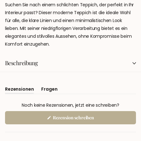
Suchen Sie nach einem schlichten Teppich, der perfekt in Ihr
Interieur passt? Dieser moderne Teppich ist die ideale Wahl
für alle, die klare Linien und einen minimalistischen Look
lieben. Mit seiner niedrigflorigen Verarbeitung bietet es ein
elegantes und stilvolles Aussehen, ohne Kompromisse beim
Komfort einzugehen.
Beschreibung
Rezensionen
Fragen
(Tab
(Tab
Aufgeklappt)
Eingeklappt)
Noch keine Rezensionen, jetzt eine schreiben?
(Wird
Rezension schreiben
in
einem
neuen
Fenster
geöffnet)