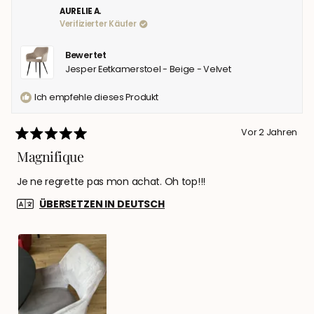
M.
M.
AURELIE A.
WAR
WAR
Verifizierter Käufer
HILFREICH.
NICH
HILFR
Bewertet
Jesper Eetkamerstoel - Beige - Velvet
Ich empfehle dieses Produkt
Vor 2 Jahren
Mit
5
Magnifique
von
5
Je ne regrette pas mon achat. Oh top!!!
Sternen
bewertet
ÜBERSETZEN IN DEUTSCH