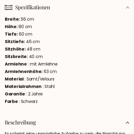
Spezifikationen
Breite:
56
cm
Höhe:
80
cm
Tiefe:
60
cm
Sitztiefe:
46
cm
Sitzhöhe:
48
cm
Sitzbreite:
40
cm
Armlehne
: mit Armlehne
Armlehnenhöhe:
63
cm
Material
: Samt/Velours
Materialrahmen
: Stahl
Garantie
: 2 Jahre
Farbe
: Schwarz
Beschreibung
Es scheint eine unmögliche Aufgabe zu sein, die Einrichtung