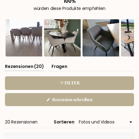
100%
würden diese Produkte empfehlen
Folie
(Tab
1
Rezensionen
20
Fragen
Aufgeklappt)
(Tab
ausgewählt
Eingeklappt)
FILTER
(Wird
Rezension schreiben
in
einem
neuen
Fenster
geöffnet)
Wird geladen...
20 Rezensionen
Sortieren