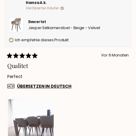
Hamza A. k.
Verifizierter Käufer
Bewertet
Jesper Eetkamerstoel - Beige - Velvet
Ich empfehle dieses Produkt
Vor 6 Monaten
Mit
5
Qualitet
von
5
Perfect
Sternen
bewertet
ÜBERSETZEN IN DEUTSCH