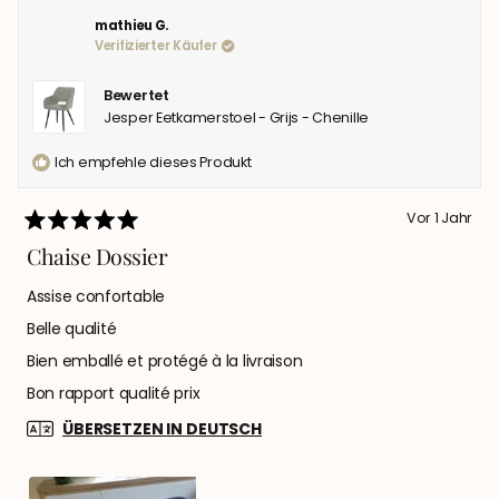
EDITH
JA
EDIT
NEIN
V.
V.
mathieu G.
E.
E.
Verifizierter Käufer
WAR
WAR
HILFREICH.
NICH
HILFR
Bewertet
Jesper Eetkamerstoel - Grijs - Chenille
Ich empfehle dieses Produkt
Vor 1 Jahr
Mit
5
Chaise Dossier
von
5
Assise confortable
Sternen
bewertet
Belle qualité
Bien emballé et protégé à la livraison
Bon rapport qualité prix
ÜBERSETZEN IN DEUTSCH