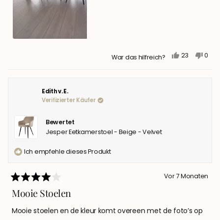
JA,
NEIN,
23
0
War das hilfreich?
DIESE
PERSONEN
DIESE
PER
REZENSION
STIMMTEN
REZE
STI
VON
MIT
VON
MIT
HAMZA
JA
HAM
NEIN
A.
A.
Edith v. E.
K.
K.
Verifizierter Käufer
WAR
WAR
HILFREICH.
NICH
HILFR
Bewertet
Jesper Eetkamerstoel - Beige - Velvet
Ich empfehle dieses Produkt
Vor 7 Monaten
Mit
4
Mooie Stoelen
von
5
Mooie stoelen en de kleur komt overeen met de foto’s op
Sternen
bewertet