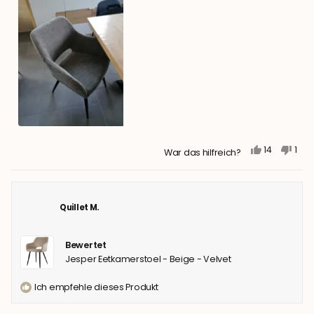
JA,
NEIN,
14
1
War das hilfreich?
DIESE
PERSONEN
DIES
PER
REZENSION
STIMMTEN
REZE
STI
VON
MIT
VON
MIT
MATHIEU
JA
MATH
NEIN
G.
G.
Quillet M.
WAR
WAR
HILFREICH.
NIC
HILF
Bewertet
Jesper Eetkamerstoel - Beige - Velvet
Ich empfehle dieses Produkt