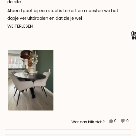
de site.
Alleen 1 poot bij een stoel is te kort en moesten we het
dopje ver uitdraaien en dat zie je wel
MEHR
WEITERLESEN
Snelle levering van de stoelen
ÜBER
Ü
I
DIESE
REZENSION
LESEN
JA,
NEIN,
0
0
War das hilfreich?
DIESE
PERSONEN
DIESE
PER
REZENSION
STIMMTEN
REZE
STI
VON
MIT
VON
MIT