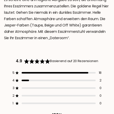
Ihres Esszimmers zusammenzustellen. Die goldene Regel hier
lautet: Gehen Sie niemals in ein dunkles Esszimmer. Helle
Farben schaffen Atmosphäre und erweitern den Raum. Die
Jesper-Farben (Taupe, Beige und Off White) garantieren
daher Atmosphäre. Mit diesem Esszimmerstuhl verwandeln
Sie Ihr Esszimmer in einen „Dateroom“.
4.9
Basierend auf 20 Rezensionen
Mit
4.9
von
5
18
Mit von 5 Sternen bewertet
5
Sternen
4
2
Mit von 5 Sternen bewertet
bewertet
3
0
Mit von 5 Sternen bewertet
5-
4-
3-
2-
1-
Sterne-
Sterne-
Sterne-
Sterne-
Sterne-
2
0
Bewertungen
Bewertungen
Bewertungen
Bewertungen
Bewertungen
Mit von 5 Sternen bewertet
insgesamt:
insgesamt:
insgesamt:
insgesamt:
insgesamt:
1
0
18
2
0
0
0
Mit von 5 Sternen bewertet