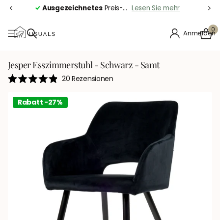
Ausgezeichnetes
Preis-Leistungs-Verhältnis
Lesen Sie mehr
0
Anmelden
Jesper Esszimmerstuhl - Schwarz - Samt
Klicken
20
Rezensionen
Mit
Sie,
4.9
um
von
Rabatt -27%
5
zu
Sternen
bewertet
den
Rezensionen
zu
scrollen