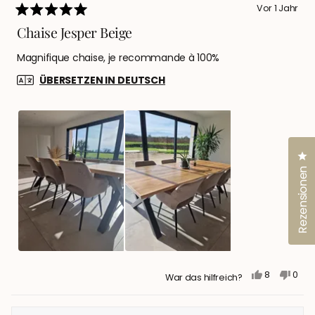
Vor 1 Jahr
Mit
5
Chaise Jesper Beige
von
5
Magnifique chaise, je recommande à 100%
Sternen
bewertet
ÜBERSETZEN IN DEUTSCH
Kl
Rezensionen
JA,
NEIN,
8
0
War das hilfreich?
DIESE
PERSONEN
DIESE
PER
REZENSION
STIMMTEN
REZE
STI
VON
MIT
VON
MIT
QUILLET
JA
QUILL
NEIN