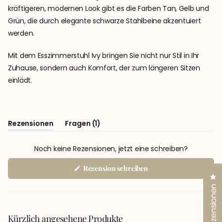
kräftigeren, modernen Look gibt es die Farben Tan, Gelb und
Grün, die durch elegante schwarze Stahlbeine akzentuiert
werden.
Mit dem Esszimmerstuhl Ivy bringen Sie nicht nur Stil in Ihr
Zuhause, sondern auch Komfort, der zum längeren Sitzen
einlädt.
(Tab
Rezensionen
Fragen
1
(Tab
Eingeklappt)
Aufgeklappt)
Noch keine Rezensionen, jetzt eine schreiben?
(Wird
Rezension schreiben
in
Kl
einem
Rezensionen
neuen
Fenster
geöffnet)
Kürzlich angesehene Produkte