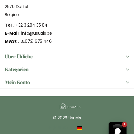
2570 Duffel
Belgien
Tel
.: +32 3 284 35 84
E-Mail
: info@usuals.be
MwSt
.: BE0721 675 446
Über Übliche
Kategorien
Mein Konto
©
2026
Usuals
1
BE (EUR €)