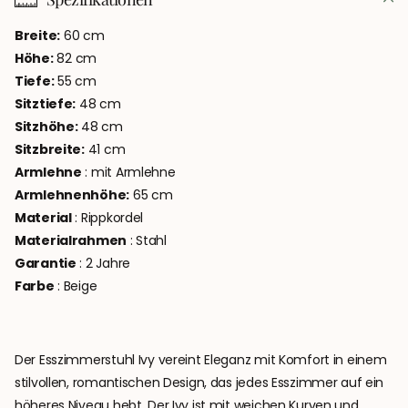
Breite:
60
cm
Höhe:
82
cm
Tiefe:
55
cm
Sitztiefe:
48
cm
Sitzhöhe:
48
cm
Sitzbreite:
41
cm
Armlehne
: mit Armlehne
Armlehnenhöhe:
65
cm
Material
: Rippkordel
Materialrahmen
: Stahl
Garantie
: 2 Jahre
Farbe
: Beige
Der Esszimmerstuhl Ivy vereint Eleganz mit Komfort in einem
stilvollen, romantischen Design, das jedes Esszimmer auf ein
höheres Niveau hebt. Der Ivy ist mit weichen Kurven und