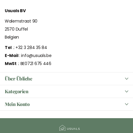
Usuals BV
Walemstraat 90
2570 Duffel
Belgien
Tel
.: +32 3 284 35 84
E-Mail
: info@usuals.be
MwSt
.: BE0721 675 446
Über Übliche
Kategorien
Mein Konto