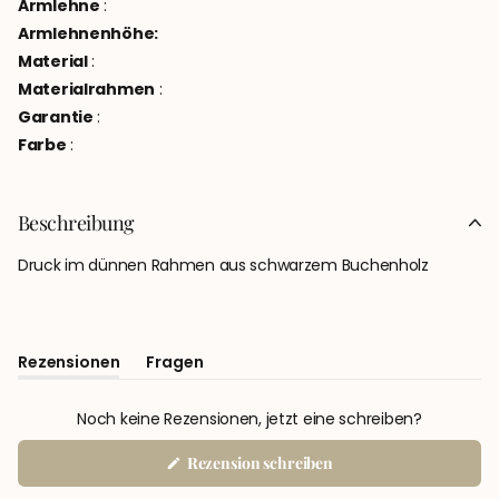
Armlehne
:
Armlehnenhöhe:
Material
:
Materialrahmen
:
Garantie
:
Farbe
:
Beschreibung
Druck im dünnen Rahmen aus schwarzem Buchenholz
Rezensionen
Fragen
(Tab
(Tab
Aufgeklappt)
Eingeklappt)
Noch keine Rezensionen, jetzt eine schreiben?
(Wird
Rezension schreiben
in
einem