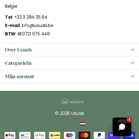
Belgïe
Tel
: +32 3 284 35 84
E-mail
: info@usuals.be
BTW
: BE0721 675 446
Over Usuals
Categorieën
Mijn account
©
2026
Usuals
1
BE (EUR €)