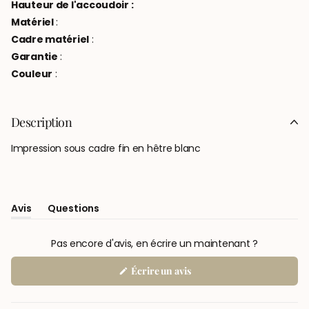
Hauteur de l'accoudoir :
Matériel
:
Cadre matériel
:
Garantie
:
Couleur
:
Description
Impression sous cadre fin en hêtre blanc
Avis
Questions
(onglet
(onglet
Élargi)
Réduit)
Pas encore d'avis, en écrire un maintenant ?
(S'ouvre
Écrire un avis
dans
une
nouvelle
fenêtre)