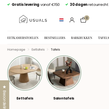
Gratis levering
vanaf €150
30 dagen
retourrecht
0
EETKAMERSTOELEN
BESTSELLERS
BARKRUKKEN
TAFEL
Homepage
Eettafels
Tafels
Klik om het dialoogvenster met beoordelingen te opene
Beoordelingen
Eettafels
Salontafels