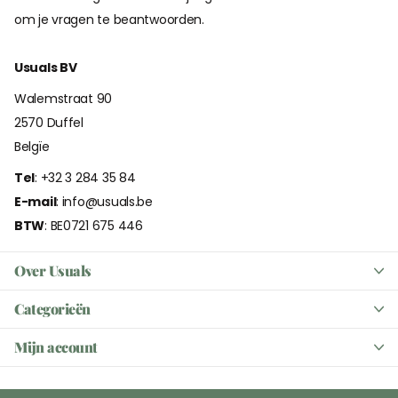
om je vragen te beantwoorden.
Usuals BV
Walemstraat 90
2570 Duffel
Belgïe
Tel
: +32 3 284 35 84
E-mail
: info@usuals.be
BTW
: BE0721 675 446
Over Usuals
Categorieën
Mijn account