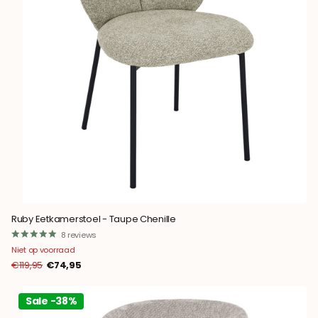
Ruby Eetkamerstoel - Taupe Chenille
8
reviews
Niet op voorraad
€119,95
€74,95
Sale -38%