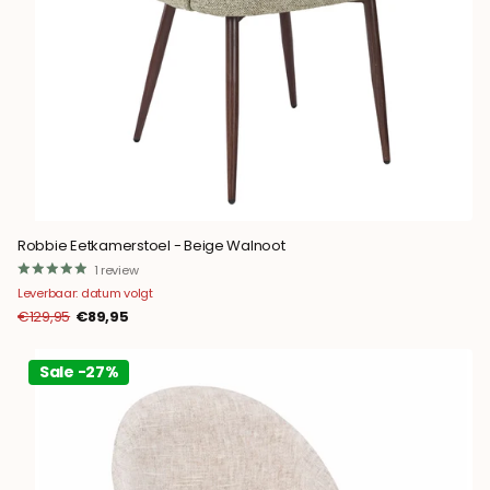
Robbie Eetkamerstoel - Beige Walnoot
1
review
Leverbaar: datum volgt
€129,95
€89,95
Sale -27%