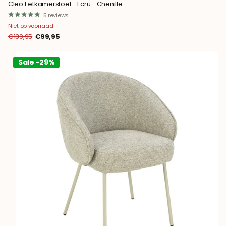
Cleo Eetkamerstoel - Ecru - Chenille
5
reviews
Niet op voorraad
€139,95
€99,95
Sale -29%