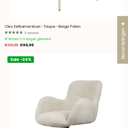
Kl
Cleo Eetkamerstoel - Taupe - Beige Poten
Beoordelingen
5
reviews
Binnen 2-5 dagen geleverd
€139,95
€99,95
Sale -24%