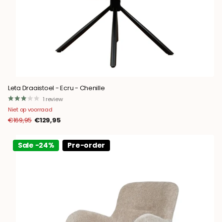
Leta Draaistoel - Ecru - Chenille
1
review
Niet op voorraad
€169,95
€129,95
Sale -24%
Pre-order