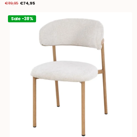
€119,95
€74,95
Sale -38%